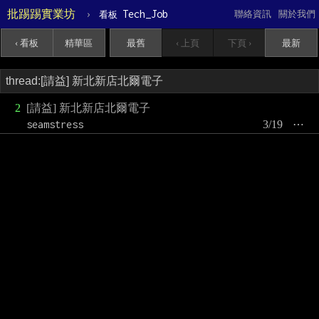
批踢踢實業坊
›
Tech_Job
聯絡資訊
關於我們
看板
‹ 看板
精華區
最舊
‹ 上頁
下頁 ›
最新
2
[請益] 新北新店北爾電子
seamstress
3/19
⋯