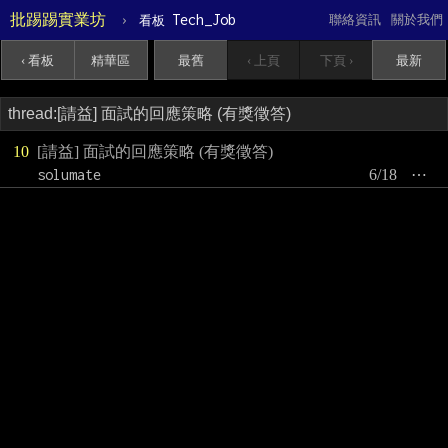
批踢踢實業坊
›
Tech_Job
聯絡資訊
關於我們
看板
‹ 看板
精華區
最舊
‹ 上頁
下頁 ›
最新
10
[請益] 面試的回應策略 (有獎徵答)
solumate
6/18
⋯