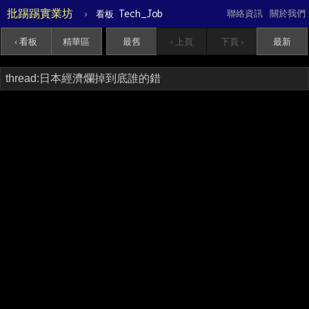
批踢踢實業坊
›
Tech_Job
聯絡資訊
關於我們
看板
‹ 看板
精華區
最舊
‹ 上頁
下頁 ›
最新