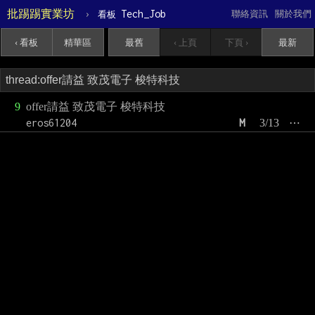
批踢踢實業坊
›
Tech_Job
聯絡資訊
關於我們
看板
‹ 看板
精華區
最舊
‹ 上頁
下頁 ›
最新
9
offer請益 致茂電子 梭特科技
eros61204
M
3/13
⋯