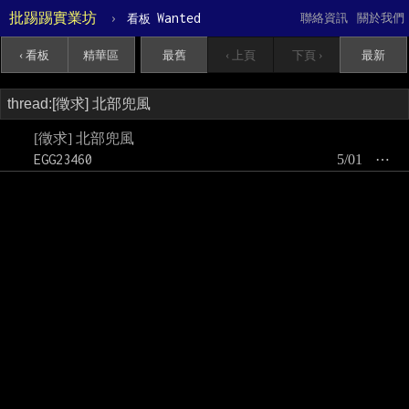
批踢踢實業坊
›
Wanted
聯絡資訊
關於我們
看板
‹ 看板
精華區
最舊
‹ 上頁
下頁 ›
最新
[徵求] 北部兜風
EGG23460
5/01
⋯