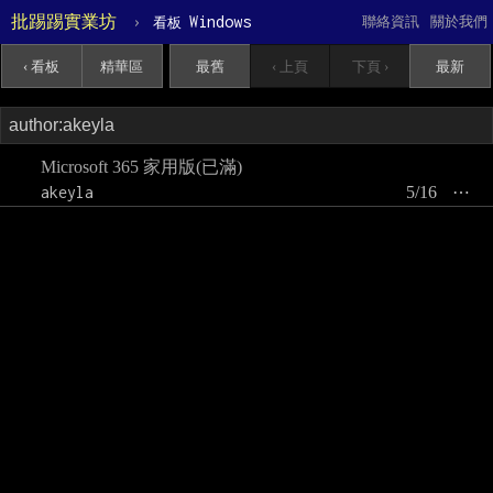
批踢踢實業坊
›
Windows
聯絡資訊
關於我們
看板
‹ 看板
精華區
最舊
‹ 上頁
下頁 ›
最新
Microsoft 365 家用版(已滿)
akeyla
5/16
⋯