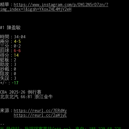
精華：
https://www.instagram.com/p/DWl2N5rD7zn/?
img_index=1&igsh=YXoxZHE4MjV2eH
#1 陳盈駿

時間：34:04

兩分：
4-5
三分：0-2

罰球：
6-6
得分：
14
籃板：2

助攻：3

抄截：0

阻攻：0

失誤：3

+/-：
-17
CBA 2025-26 例行賽

北京北汽 66:81 浙江金牛

來源：
https://reurl.cc/7ERdWy
https://reurl.cc/2aWjyE
※ 發信站: 批踢踢實業坊(ptt.cc), 來自: 185.220.68.225 