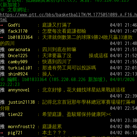
※ 文章網址: 
https://www.ptt.cc/bbs/basketballTW/M.1775051089.A.F16.h
tml
→ 
GodYi       
: 庭謙又打滿了
推 
fack3170    
: 怎麼每次看庭謙都輸
→ 
lb01833364  
: 天津就倒數第二的球隊9勝24敗只贏33連敗
的四川
推 
omracnata   
: 四川到底在幹嘛
推 
Once1225    
: 天津要贏了沒       操成這樣
推 
camby909    
: 快遇到四川了
推 
turkiali01  
: 那邊有勞工局可以投訴嗎
推 
shin0924    
: 操人.
※ 編輯: lb01833364 (185.220.68.226 新加坡), 04/01/2026 
推 
annynovel   
: 北京好慘，花大錢找球星結果戰績這樣
推 
justin21138 
: 記得北京首冠那年學林總冠軍賽場場打滿48
分鐘
推 
tien22      
: 希望庭謙、盈駿耀保持健康阿><
推 
mornfrost12 
: 庭謙超累
→ 
pig721      
: 本土？？？