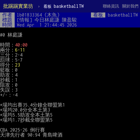
批踢踢實業坊
›
basketballTW
聯絡資訊
關於我們
看板
作者
lb01833364 (木魚)
看板
basketballTW
標題
[情報] 今日林庭謙 陳盈駿
時間
Wed Apr  1 21:44:45 2026
#0 林庭謙

時間：
40:00
兩分：
6-11
三分：2-4

罰球：5-7

得分：
23
籃板：0

助攻：4

抄截：1

阻攻：0

失誤：3

+/-：-4

*場均出賽35.4分鐘全聯盟第1

*場均20.0分全本土第3

*場均5.5助攻全本土第5

*場均1.7抄截全聯盟第5

CBA 2025-26 例行賽

天津先行者 90:94 青島啤酒
