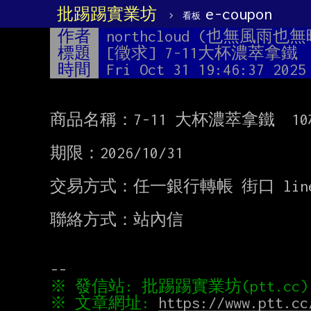
批踢踢實業坊
›
e-coupon
看板
作者
northcloud (也無風雨也無
標題
[徵求] 7-11大杯濃萃拿鐵
時間
Fri Oct 31 19:46:37 2025
商品名稱：7-11 大杯濃萃拿鐵  10杯
期限：2026/10/31

交易方式：任一銀行轉帳 街口 linep
聯絡方式：站內信

※ 文章網址: 
https://www.ptt.cc