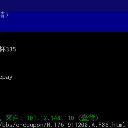
晴)
335

ay

/bbs/e-coupon/M.1761911200.A.F86.html