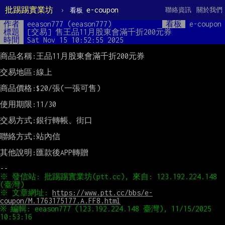
批踢踢實業坊
›
e-coupon
聯絡資訊
關於我們
看板
作者
eeason777 (eeason777)
看板
e-coupon
標題
[交易] 售王品11月股東會滿千折200元券
時間
Sat Nov 15 10:52:55 2025
商品名稱:王品11月股東會滿千折200元券

交易地區:線上

商品價格:$20/張(一張可售)

使用期限:11/30

交易方式:銀行轉帳、街口

聯絡方式:站內信

其他說明:匯款後APP轉贈

※ 發信站: 批踢踢實業坊(ptt.cc), 來自: 123.192.224.148 
※ 文章網址: 
https://www.ptt.cc/bbs/e-
coupon/M.1763175177.A.FF8.html
※ 編輯: eeason777 (123.192.224.148 臺灣), 11/15/2025 