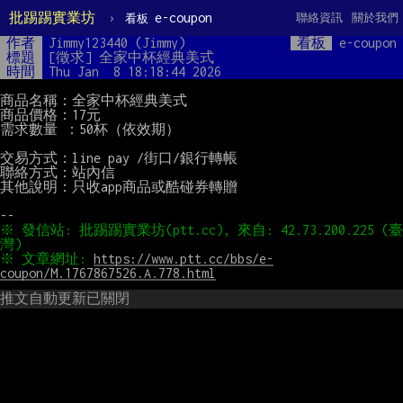
批踢踢實業坊
›
e-coupon
聯絡資訊
關於我們
看板
作者
Jimmy123440 (Jimmy)
看板
e-coupon
標題
[徵求] 全家中杯經典美式
時間
Thu Jan  8 18:18:44 2026
商品名稱：全家中杯經典美式

商品價格：17元

需求數量 ：50杯（依效期）

交易方式：line pay /街口/銀行轉帳

聯絡方式：站內信

其他說明：只收app商品或酷碰券轉贈

※ 發信站: 批踢踢實業坊(ptt.cc), 來自: 42.73.200.225 (臺
※ 文章網址: 
https://www.ptt.cc/bbs/e-
coupon/M.1767867526.A.778.html
推文自動更新已關閉