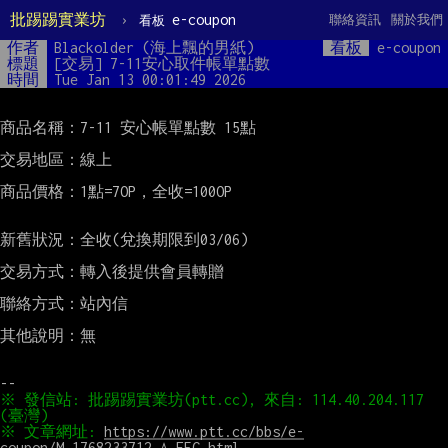
批踢踢實業坊
›
e-coupon
聯絡資訊
關於我們
看板
作者
Blackolder (海上飄的男紙)
看板
e-coupon
標題
[交易] 7-11安心取件帳單點數
時間
Tue Jan 13 00:01:49 2026
商品名稱：7-11 安心帳單點數 15點

交易地區：線上

商品價格：1點=7OP，全收=100OP

新舊狀況：全收(兌換期限到03/06)

交易方式：轉入後提供會員轉贈

聯絡方式：站內信

其他說明：無

※ 發信站: 批踢踢實業坊(ptt.cc), 來自: 114.40.204.117 
※ 文章網址: 
https://www.ptt.cc/bbs/e-
coupon/M.1768233712.A.EFC.html