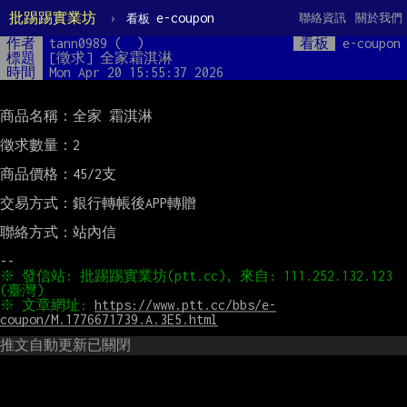
批踢踢實業坊
›
e-coupon
聯絡資訊
關於我們
看板
作者
tann0989 (  )
看板
e-coupon
標題
[徵求] 全家霜淇淋
時間
Mon Apr 20 15:55:37 2026
商品名稱：全家 霜淇淋

徵求數量：2

商品價格：45/2支

交易方式：銀行轉帳後APP轉贈

聯絡方式：站內信

※ 發信站: 批踢踢實業坊(ptt.cc), 來自: 111.252.132.123 
※ 文章網址: 
https://www.ptt.cc/bbs/e-
coupon/M.1776671739.A.3E5.html
推文自動更新已關閉