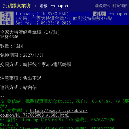
批踢踢實業坊
›
e-coupon
聯絡資訊
關於我們
看板
作者
linhuang (LIN SYSO BAU)
看板
e-coupon
標題
[交易] 全家大特濃拿鐵7-11哈利波特點數470點
時間
Sat May  2 09:23:18 2026
全家大特濃經典拿鐵（冰/熱）

10杯$340

數量：12組

兌換期限：2027/1/31

交易方式：轉帳後全家app電話轉贈

注意事項：售出不退

連絡方式：站內信

※ 發信站: 批踢踢實業坊(ptt.cc), 來自: 106.64.97.170 (臺
※ 文章網址: 
https://www.ptt.cc/bbs/e-
coupon/M.1777685000.A.68C.html
※ 編輯: linhuang (106.64.97.170 臺灣), 05/02/2026 
※ 編輯: linhuang (106.64.97.170 臺灣), 05/02/2026 