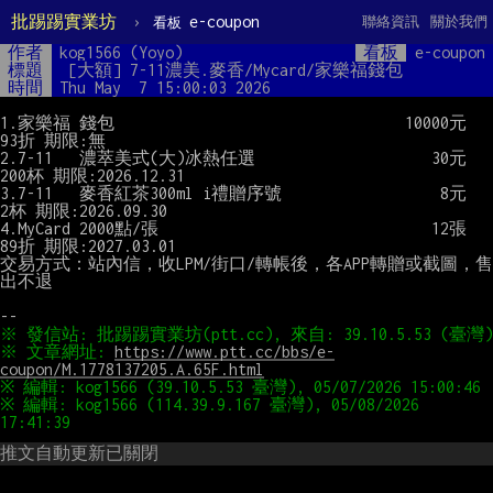
批踢踢實業坊
›
e-coupon
聯絡資訊
關於我們
看板
作者
kog1566 (Yoyo)
看板
e-coupon
標題
 [大額] 7-11濃美.麥香/Mycard/家樂福錢包
時間
Thu May  7 15:00:03 2026
1.家樂福 錢包                                 10000元    
93折 期限:無

2.7-11   濃萃美式(大)冰熱任選                    30元   
200杯 期限:2026.12.31

3.7-11   麥香紅茶300ml i禮贈序號                  8元     
2杯 期限:2026.09.30

4.MyCard 2000點/張                               12張    
89折 期限:2027.03.01

交易方式：站內信，收LPM/街口/轉帳後，各APP轉贈或截圖，售
出不退

※ 文章網址: 
https://www.ptt.cc/bbs/e-
coupon/M.1778137205.A.65F.html
※ 編輯: kog1566 (114.39.9.167 臺灣), 05/08/2026 
推文自動更新已關閉