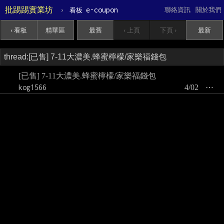
批踢踢實業坊
›
e-coupon
聯絡資訊
關於我們
看板
‹ 看板
精華區
最舊
‹ 上頁
下頁 ›
最新
[已售] 7-11大濃美.蜂蜜檸檬/家樂福錢包
kog1566
4/02
⋯