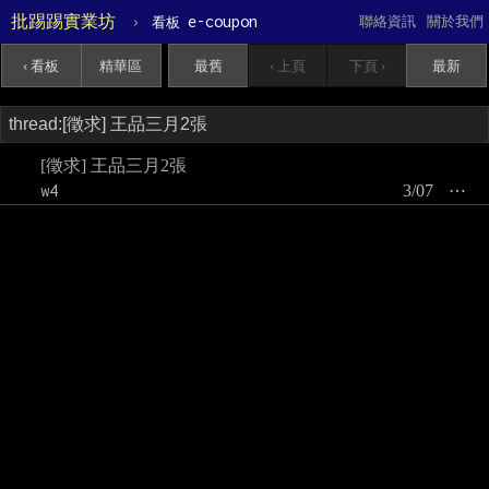
批踢踢實業坊
›
e-coupon
聯絡資訊
關於我們
看板
‹ 看板
精華區
最舊
‹ 上頁
下頁 ›
最新
[徵求] 王品三月2張
w4
3/07
⋯