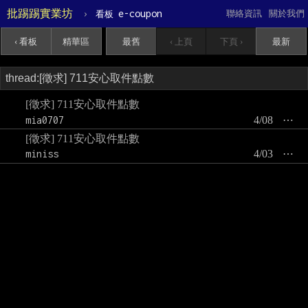
批踢踢實業坊
›
e-coupon
聯絡資訊
關於我們
看板
‹ 看板
精華區
最舊
‹ 上頁
下頁 ›
最新
[徵求] 711安心取件點數
mia0707
4/08
⋯
[徵求] 711安心取件點數
miniss
4/03
⋯