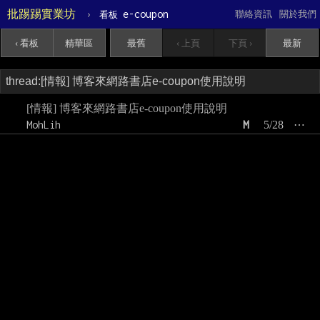
批踢踢實業坊
›
e-coupon
聯絡資訊
關於我們
看板
‹ 看板
精華區
最舊
‹ 上頁
下頁 ›
最新
[情報] 博客來網路書店e-coupon使用說明
MohLih
M
5/28
⋯