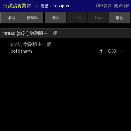
批踢踢實業坊
›
e-coupon
聯絡資訊
關於我們
看板
‹ 看板
精華區
最舊
‹ 上頁
下頁 ›
最新
[cs告] 徵副版主一個
coldshawn
M
6/30
⋯