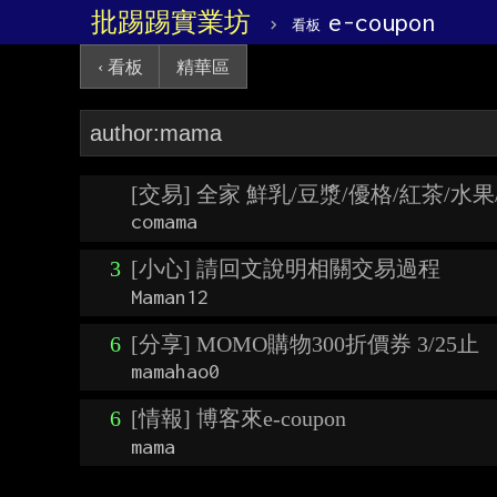
批踢踢實業坊
›
e-coupon
看板
‹ 看板
精華區
[交易] 全家 鮮乳/豆漿/優格/紅茶/水果
comama
3
[小心] 請回文說明相關交易過程
Maman12
6
[分享] MOMO購物300折價券 3/25止
mamahao0
6
[情報] 博客來e-coupon
mama