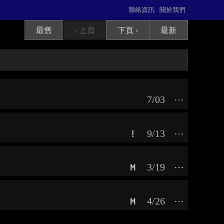
聯絡資訊
關於我們
最舊
‹ 上頁
下頁 ›
最新
7/03
⋯
9/13
⋯
!
3/19
⋯
M
4/26
⋯
M