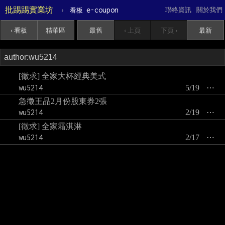
批踢踢實業坊
›
e-coupon
聯絡資訊
關於我們
看板
‹ 看板
精華區
最舊
‹ 上頁
下頁 ›
最新
[徵求] 全家大杯經典美式
wu5214
5/19
⋯
急徵王品2月份股東券2張
wu5214
2/19
⋯
[徵求] 全家霜淇淋
wu5214
2/17
⋯