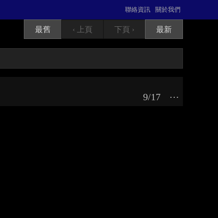
聯絡資訊
關於我們
最舊
‹ 上頁
下頁 ›
最新
9/17
⋯