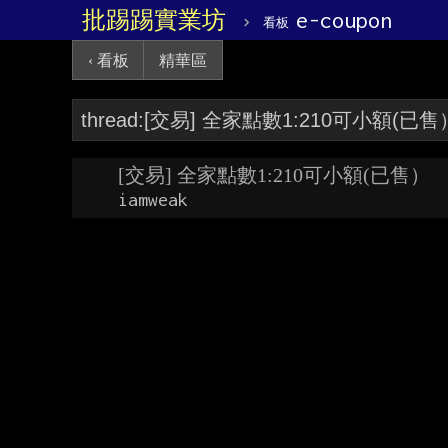
批踢踢實業坊
›
e-coupon
看板
‹ 看板
精華區
[交易] 全家點數1:210可小額(已售）
iamweak