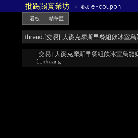
批踢踢實業坊
›
e-coupon
看板
‹ 看板
精華區
[交易] 大麥克摩斯早餐組飲冰室烏龍
linhuang