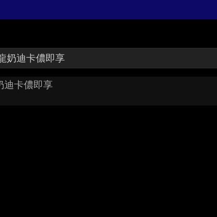
奶迪卡儂即享