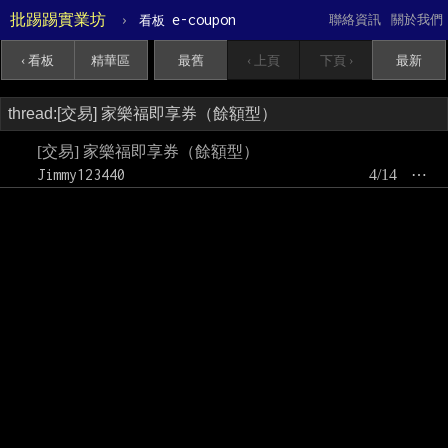
批踢踢實業坊
›
e-coupon
聯絡資訊
關於我們
看板
‹ 看板
精華區
最舊
‹ 上頁
下頁 ›
最新
[交易] 家樂福即享券（餘額型）
Jimmy123440
4/14
⋯