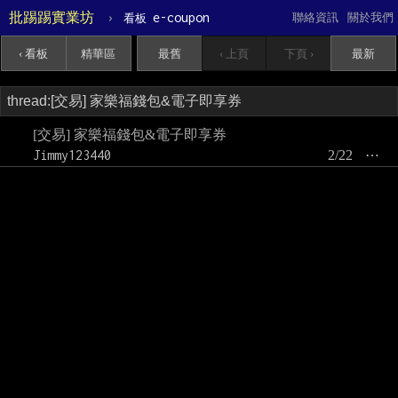
批踢踢實業坊
›
e-coupon
聯絡資訊
關於我們
看板
‹ 看板
精華區
最舊
‹ 上頁
下頁 ›
最新
[交易] 家樂福錢包&電子即享券
Jimmy123440
2/22
⋯