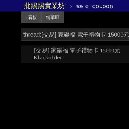
批踢踢實業坊
›
e-coupon
看板
‹ 看板
精華區
[交易] 家樂福 電子禮物卡 15000元
Blackolder