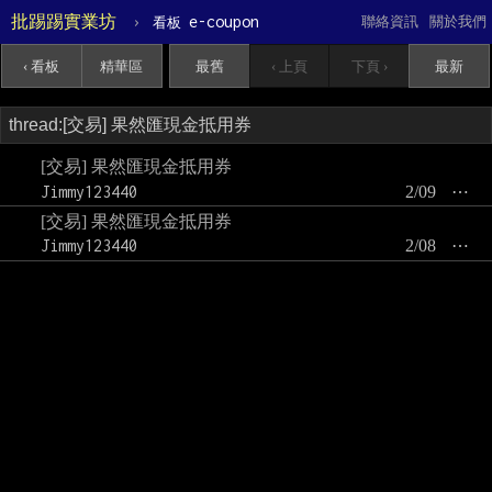
批踢踢實業坊
›
e-coupon
聯絡資訊
關於我們
看板
‹ 看板
精華區
最舊
‹ 上頁
下頁 ›
最新
[交易] 果然匯現金抵用券
Jimmy123440
2/09
⋯
[交易] 果然匯現金抵用券
Jimmy123440
2/08
⋯