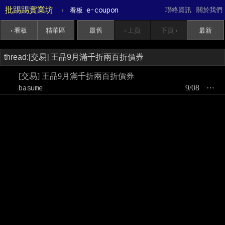
批踢踢實業坊
›
e-coupon
聯絡資訊
關於我們
看板
‹ 看板
精華區
最舊
‹ 上頁
下頁 ›
最新
[交易] 王品9月滿千折兩百折價券
basume
9/08
⋯