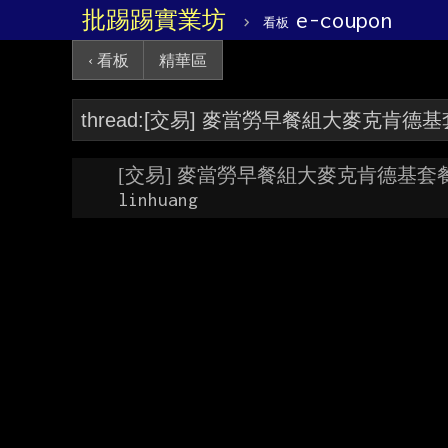
批踢踢實業坊
›
e-coupon
看板
‹ 看板
精華區
[交易] 麥當勞早餐組大麥克肯德基套
linhuang