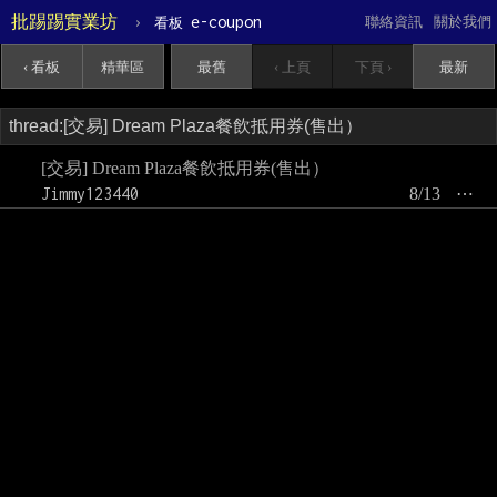
批踢踢實業坊
›
e-coupon
聯絡資訊
關於我們
看板
‹ 看板
精華區
最舊
‹ 上頁
下頁 ›
最新
[交易] Dream Plaza餐飲抵用券(售出）
Jimmy123440
8/13
⋯