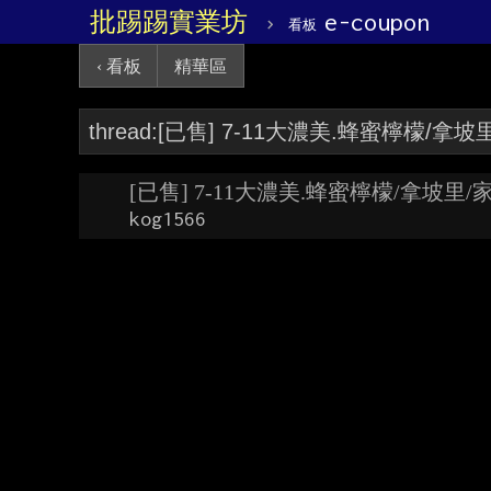
批踢踢實業坊
›
e-coupon
看板
‹ 看板
精華區
[已售] 7-11大濃美.蜂蜜檸檬/拿坡里
kog1566