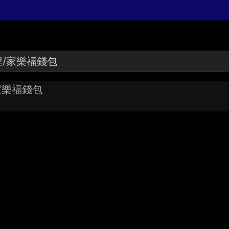
/家樂福錢包