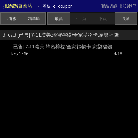
批踢踢實業坊
›
e-coupon
聯絡資訊
關於我們
看板
‹ 看板
精華區
最舊
‹ 上頁
下頁 ›
最新
[已售] 7-11濃美.蜂蜜檸檬/全家禮物卡.家樂福錢
kog1566
4/18
⋯