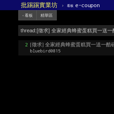
批踢踢實業坊
›
e-coupon
看板
‹ 看板
精華區
2
[徵求] 全家經典蜂蜜蛋糕買一送一酷碰
bluebird0815