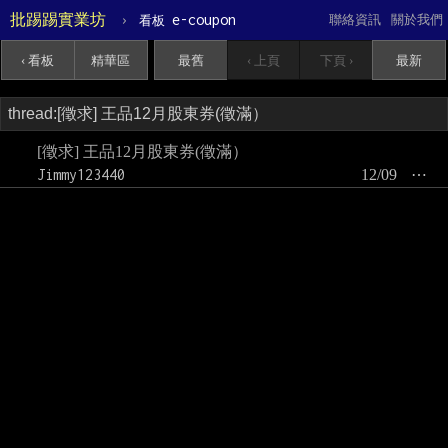
批踢踢實業坊
›
e-coupon
聯絡資訊
關於我們
看板
‹ 看板
精華區
最舊
‹ 上頁
下頁 ›
最新
[徵求] 王品12月股東券(徵滿）
Jimmy123440
12/09
⋯