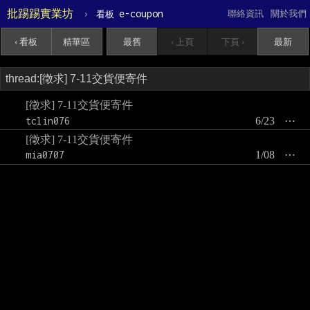
批踢踢實業坊
›
e-coupon
聯絡資訊
關於我們
看板
‹ 看板
精華區
最舊
‹ 上頁
下頁 ›
最新
[徵求] 7-11交貨便寄件
tclin076
6/23
⋯
[徵求] 7-11交貨便寄件
mia0707
1/08
⋯