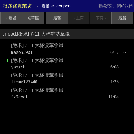
批踢踢實業坊
›
e-coupon
聯絡資訊
關於我們
看板
‹ 看板
精華區
最舊
‹ 上頁
下頁 ›
最新
[徵求] 7-11 大杯濃萃拿鐵
mason3901
6/17
⋯
1
[徵求] 7-11 大杯濃萃拿鐵
yangxh
6/08
⋯
[徵求] 7-11 大杯濃萃拿鐵
Jimmy123440
1/25
⋯
[徵求] 7-11 大杯濃萃拿鐵
fx9cool
11/04
⋯