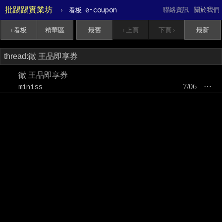
批踢踢實業坊
›
e-coupon
聯絡資訊
關於我們
看板
‹ 看板
精華區
最舊
‹ 上頁
下頁 ›
最新
徵 王品即享券
miniss
7/06
⋯