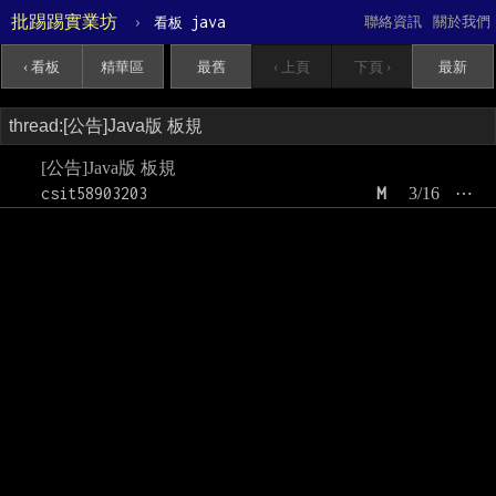
批踢踢實業坊
›
java
聯絡資訊
關於我們
看板
‹ 看板
精華區
最舊
‹ 上頁
下頁 ›
最新
[公告]Java版 板規
csit58903203
M
3/16
⋯