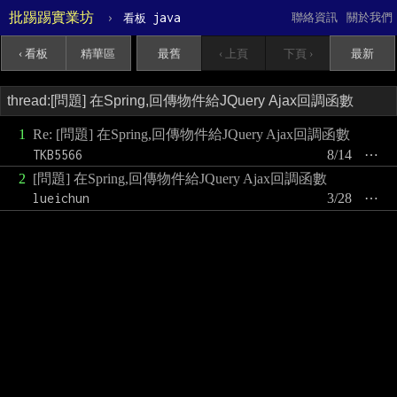
批踢踢實業坊
›
java
聯絡資訊
關於我們
看板
‹ 看板
精華區
最舊
‹ 上頁
下頁 ›
最新
1
Re: [問題] 在Spring,回傳物件給JQuery Ajax回調函數
TKB5566
8/14
⋯
2
[問題] 在Spring,回傳物件給JQuery Ajax回調函數
lueichun
3/28
⋯