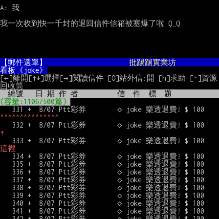
A: 我

我一次收到快一千封的退回信件信箱被塞爆了啦 Q_Q

【郵件選單】                     
批踢踢實業坊
看板《joke》
[←]離開[↑↓]選擇[→]閱讀信件 [O]站外信:開 [h]求助 [~]資源
  編號   日 期 作 者          信  件  標  題  
(容量:1106/500篇) 
   331 +  8/07 Ptt彩券  
^^^^^^^^^^^^^^^
   332 +  8/07
↑
   333 +  8/07 
這裡