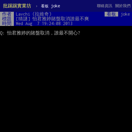
批踢踢實業坊
›
joke
聯絡資訊
關於我們
看板
作者
Lavchi (拉維奇)
看板
joke
標題
[猜謎] 怡君雅婷賭盤取消誰最不爽
時間
Wed Aug  7 19:24:08 2013
Q: 怡君雅婷的賭盤取消，誰最不開心?
