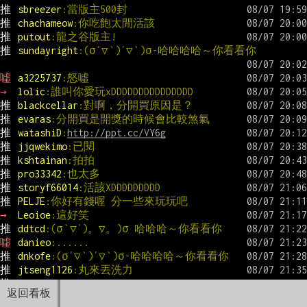
推 
sbreezer
:當版主500封
推 
chachameow
:你吃飽太閒活該
推 
putout
:龍之谷版主!
推 
sundayright
:(σ′▽‵)′▽‵)σ-哈哈哈哈～你看看你
噓 
a3225737
:怒噓
→ 
lolic
:誰叫你愛玩xDDDDDDDDDDDDDDD
推 
blackcellar
:對啊，分開買原因是？
推 
evaras
:分開買是開獎的時候會比較煞氣
推 
watashiD
:
http://ppt.cc/VY6g
推 
jjqwekimo
:已閱
推 
kshtainan
:拍拍
推 
pro33342
:也太多
推 
storyf66014
:活該XDDDDDDDDD
推 
PELJE
:你好有錢喔 分一些來玩玩吧
→ 
Leoioe
:這好笑
推 
ddtcd
:(σ‵▽′)。▽。)σ 哈哈哈～你看看你
噓 
danieo
:......
推 
dnkofe
:(σ′▽‵)′▽‵)σ-哈哈哈哈～你看看你
推 
jtseng1126
:丸來丟洗力
推 
ttb
:XDDDDDDDDDDDDDDDDD
返回看板
噓 
KobePenis
:= =?