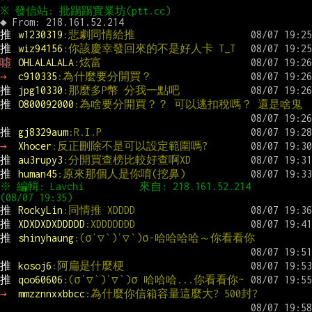
推 
w1230319
:悲劇同情給推
推 
wiz94156
:你該慶幸發回來的不是好人卡 T_T
噓 
OHLALALALA
:炫富
→ 
c910335
:為什麼要分開買？
推 
jpg10330
:那麼多P幣 分我一點吧
推 
O800092000
:為啥要分開買？？ 可以逃扣稅嗎？ 還是啥鬼
推 
gj8329aum
:R.I.P
→ 
Xhocer
:反正刪除不是可以設定範圍嗎?
推 
au3rupy3
:分開買查榜比較好查啊XD
推 
human45
:原來那個人是你唷(挖鼻)
※ 編輯: Lavchi          來自: 218.161.52.214       
推 
RockyLin
:同情推 XDDDD
推 
XDXDXDXDDDDD
:XDDDDDDD
推 
shinyhaung
:(σ′▽‵)′▽‵)σ-哈哈哈哈～你看看你
推 
kosoj6
:阿扁是什麼梗
推 
qoo60606
:(σ′▽‵)′▽‵)σ 哈哈哈...你看看你~
→ 
mmzznnxxbbcc
:為什麼你信箱容量這麼大? 500封?