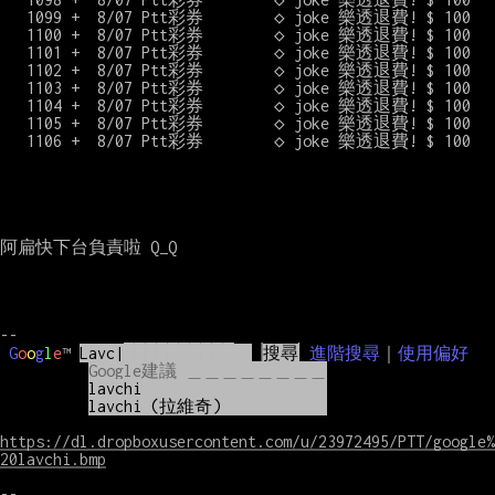
G
o
o
g
l
e
™
Lavc
|
██████████
▕
搜尋
▏
進階搜尋
｜
使用偏好
Google建議 ＿＿＿＿＿＿＿＿
lavchi
lavchi (拉維奇)
https://dl.dropboxusercontent.com/u/23972495/PTT/google%
20lavchi.bmp