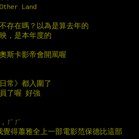
her Land
本不存在嗎？以為是算去年的
上映，是本年度的
圍奧斯卡影帝會開罵喔
美日常》都入圍了
委員了喔 好強
片，ㄏㄏ
過我覺得蕭雅全上一部電影范保德比這部