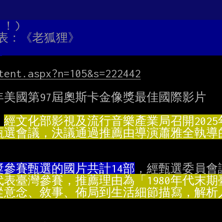
！！！)
卡代表：《老狐狸》
tent.aspx?n=105&s=222442
年美國第97屆奧斯卡金像獎最佳國際影片

，
參賽甄選的國片共計14部
，經甄選委員會