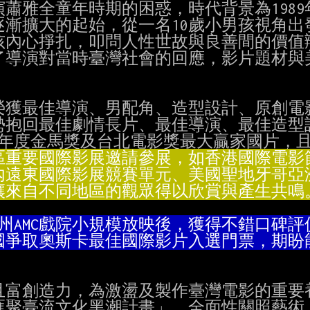
蕭雅全童年時期的困惑，時代背景為1989
漸擴大的起始，從一名10歲小男孩視角出發
內心掙扎，叩問人性世故與良善間的價值辯
映了導演對當時臺灣社會的回應，影片題材與
榮獲最佳導演、男配角、造型設計、原創電影
抱回最佳劇情長片、最佳導演、最佳造型設
為年度金馬獎及台北電影獎最大贏家國片，
讓來自不同地區的觀眾得以欣賞與產生共鳴
富創造力，為激盪及製作臺灣電影的重要養
聚臺流文化黑潮計畫」，全面性關照藝術、