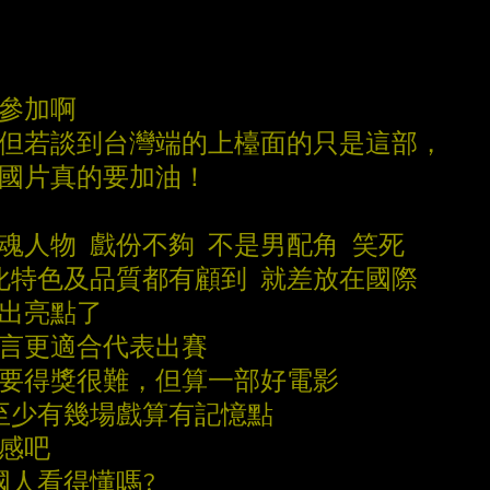
在參加啊
，但若談到台灣端的上檯面的只是這部，
，國片真的要加油！
靈魂人物 戲份不夠 不是男配角 笑死
文化特色及品質都有顧到 就差放在國際
掘出亮點了
而言更適合代表出賽
比要得獎很難，但算一部好電影
過至少有幾場戲算有記憶點
無感吧
國人看得懂嗎?