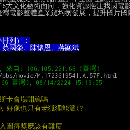
6大文化藝術面向，強化資源挹注我國電影
灣電影整體產業鏈均衡發展，提升國片國際
、蔡國榮、陳懷恩、蔣顯斌
/bbs/movie/M.1723619541.A.57F.html
奧斯卡會場開罵嗎
樣挑 好像也只有老狐狸能派(?
要入圍得獎應該有難度