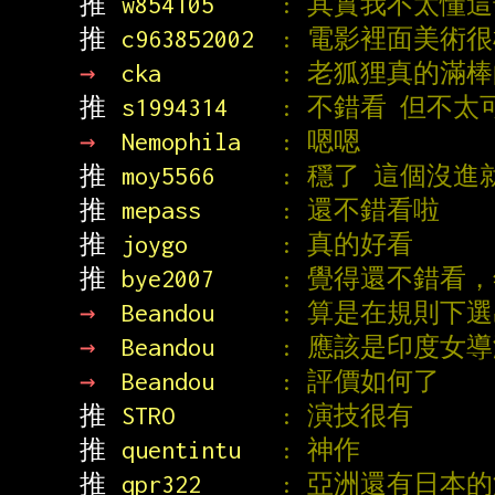
推 
w854105     
: 其實我不太懂
推 
c963852002  
: 電影裡面美術
→ 
cka         
: 老狐狸真的滿
推 
s1994314    
: 不錯看 但不太
→ 
Nemophila   
: 嗯嗯
推 
moy5566     
: 穩了 這個沒
推 
mepass      
: 還不錯看啦
推 
joygo       
: 真的好看
推 
bye2007     
: 覺得還不錯看
→ 
Beandou     
: 算是在規則下
→ 
Beandou     
: 應該是印度女
→ 
Beandou     
: 評價如何了
推 
STRO        
: 演技很有
推 
quentintu   
: 神作
推 
qpr322      
: 亞洲還有日本