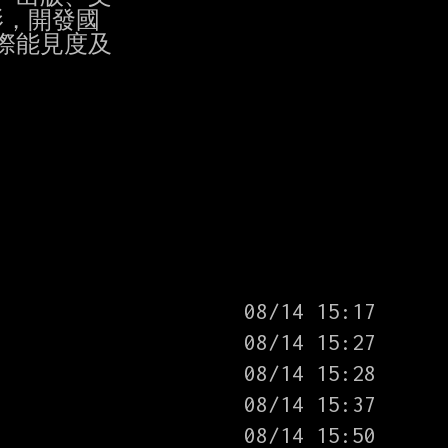
，開發國

能見度及
