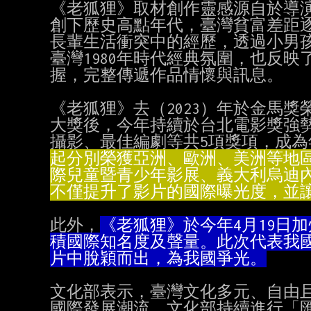
《老狐狸》取材創作靈感源自於導演
創下歷史高點年代，臺灣貧富差距逐
長輩生活衝突中的經歷，透過小男孩
臺灣1980年時代經典氛圍，也反
握，完整傳遞作品情懷與訊息。

《老狐狸》去（2023）年於金馬獎
大獎後，今年持續於台北電影獎強勢
攝影、最佳編劇等共5項獎項，成
不僅提升了影片的國際曝光度，並
此外，
片中脫穎而出，為我國爭光。
文化部表示，臺灣文化多元、自由且
國際發展潮流，文化部持續進行「匯