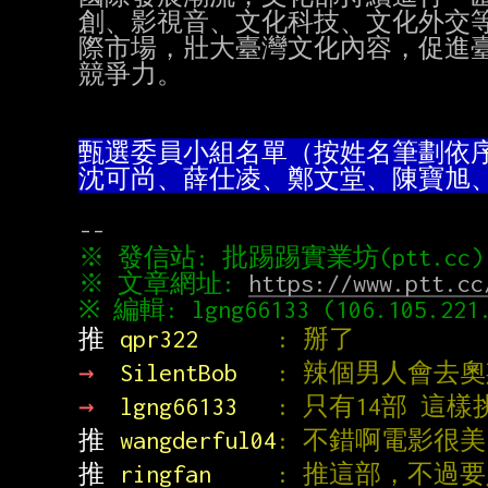
創、影視音、文化科技、文化外交等
際市場，壯大臺灣文化內容，促進臺
競爭力。

沈可尚、薛仕凌、鄭文堂、陳寶旭
※ 文章網址: 
https://www.ptt.cc
推 
qpr322      
: 掰了
→ 
SilentBob   
: 辣個男人會去
→ 
lgng66133   
: 只有14部 這
推 
wangderful04
: 不錯啊電影很美
推 
ringfan     
: 推這部，不過