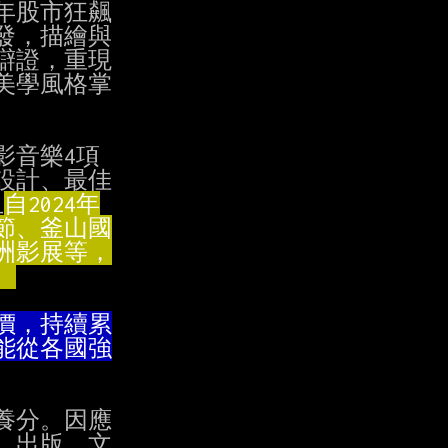
年股市狂飆

，描繪與

證，重現

美學風格掌

音樂4項

計、最佳

且
。
分。因應

出版、文
