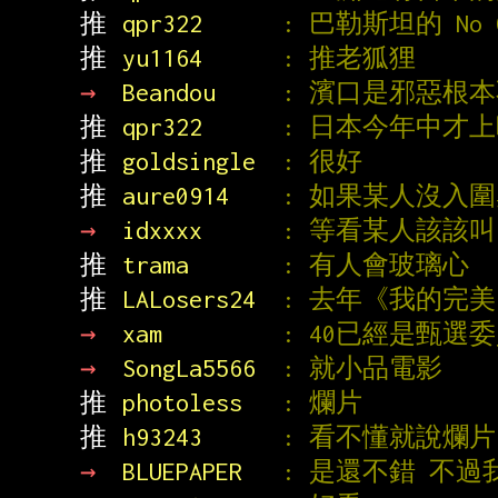
推 
qpr322      
: 巴勒斯坦的 No Ot
推 
yu1164      
: 推老狐狸
→ 
Beandou     
: 濱口是邪惡根
推 
qpr322      
: 日本今年中才
推 
goldsingle  
: 很好
推 
aure0914    
: 如果某人沒入
→ 
idxxxx      
: 等看某人該該叫
推 
trama       
: 有人會玻璃心
推 
LALosers24  
: 去年《我的完
→ 
xam         
: 40已經是甄選
→ 
SongLa5566  
: 就小品電影
推 
photoless   
: 爛片
推 
h93243      
: 看不懂就說爛
→ 
BLUEPAPER   
: 是還不錯 不