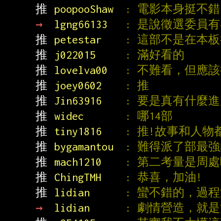
推 
poopooShaw  
: 電影本身挺不錯
→ 
lgng66133   
: 是說徵選委員有
推 
petestar    
: 這部不是在本
推 
j022015     
: 滿好看的
推 
lovelva00   
: 不難看，但應
推 
joey0602    
: 推
推 
Jin63916    
: 要是真有什麼
推 
widec       
: 哪14部
推 
tiny1816    
: 推!故事和人物
推 
bygamantou  
: 難得派了部最
推 
mach1210    
: 第二考量是周
推 
ChingTMH    
: 恭喜，加油!
推 
lidian      
: 蠻不錯的，過
→ 
lidian      
: 劇情營造，就