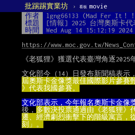
批踢踢實業坊
›
movie
看板
作者
lgng66133 (Mad Fer It
標題
[情報] 2025 台灣奧斯
時間
Wed Aug 14 15:12:19 2024
https://www.moc.gov.tw/News_Con
《老狐狸》獲選代表臺灣角逐2025
文化部今（14）日發布新聞稿表示
》代表我國參賽。
文化部表示，今年報名奧斯卡金像獎
後，
刻」。