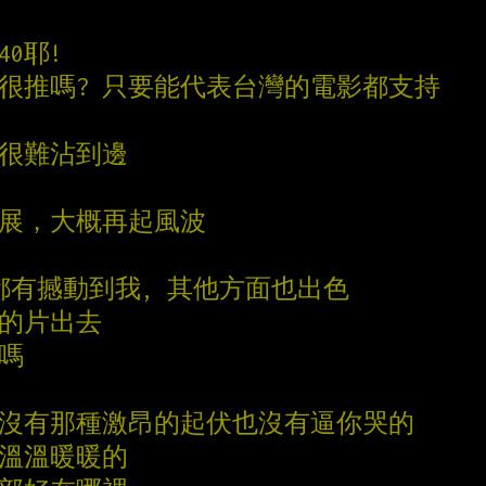
40耶!
板很推嗎? 只要能代表台灣的電影都支持
該很難沾到邊
進展，大概再起風波
都有撼動到我, 其他方面也出色
強的片出去
處嗎
程沒有那種激昂的起伏也沒有逼你哭的
是溫溫暖暖的