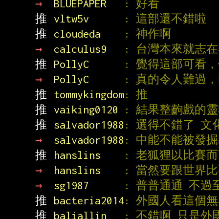
→ 
BLUEPAPER   
: 好看
推 
vltw5v      
: 這部還不錯啦
推 
cloudeda    
: 神作啊
→ 
calculus9   
: 台灣本來就志
推 
PollyC      
: 覺得這部可看
→ 
PollyC      
: 真的令人難過
推 
tommykingdom
: 推
推 
vaiking0120 
: 結果整齣戲的
推 
salvador1988
: 選得不錯了 
→ 
salvador1988
: 中能不能被發
推 
hanslins    
: 老狐狸以比賽
→ 
hanslins    
: 當然要跟世界
→ 
sg1987      
: 普普通通 不
推 
bacteria2014
: 外國人看這個
推 
baliallin   
: 不錯啊 只是外