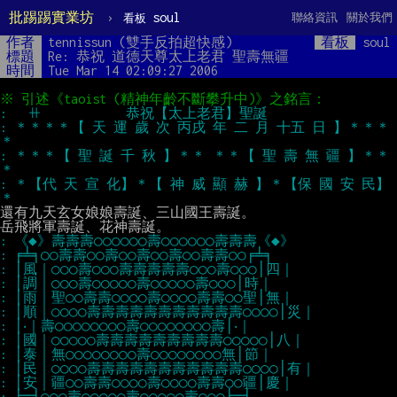
批踢踢實業坊
›
soul
聯絡資訊
關於我們
看板
作者
tennissun (雙手反拍超快感)
看板
soul
標題
Re: 恭祝 道德天尊太上老君 聖壽無疆
時間
Tue Mar 14 02:09:27 2006
: ＊＊＊＊【 天 運 歲 次 丙戌 年 二 月 十五 日 】＊＊＊
: ＊＊＊【 聖 誕 千 秋 】＊＊ ＊＊【 聖 壽 無 疆 】＊＊
: ＊【代 天 宣 化】＊【 神 威 顯 赫 】＊【保 國 安 民】
還有九天玄女娘娘壽誕、三山國王壽誕。
