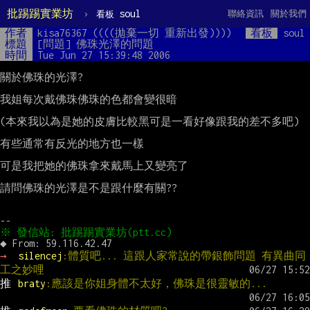
批踢踢實業坊
›
soul
聯絡資訊
關於我們
看板
作者
kisa76367 ((((拋棄一切 重新出發))))
看板
soul
標題
[問題] 佛珠光澤的問題
時間
Tue Jun 27 15:39:48 2006
關於佛珠的光澤?

我姐每次戴佛珠佛珠的色都會變很暗

(本來我以為是她的皮膚比較黑可是一看好像跟我的差不多吧)

有些通常有反光的地方也一樣

可是我把她的佛珠拿來戴馬上又變亮了

請問佛珠的光澤是不是跟什麼有關??

→ 
silencej
:體質吧... 這跟人家常說的帶銀飾問題 有異曲同
工之妙哩
推 
braty
:應該是你姐身體不太好，佛珠是很靈敏的...