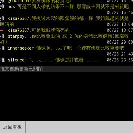
推 
godofmoon
:要看佛珠的材質吧?
推 
hus
:可是不同人帶的結果不一樣 那應該主因就不是材質吧
推 
kisa76367
:我換過木製的跟塑膠的都一樣 我姐戴起來就是
暗暗的
→ 
kisa76367
:可是我戴就滿亮的
推 
starpsy
:1.你比較會出油 或 2.你的身體比較健康(氣場較
好)
推 
innerseeker
:佛珠啊...丟了吧  心裡有佛珠比較重要吧
推 
silencej
:ㄟ..ㄜ.....佛珠是計數器.......
推文自動更新已關閉
返回看板