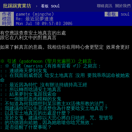
批踢踢實業坊
›
soul
聯絡資訊
關於我們
看板
作者
gamete (mingche)
看板
soul
標題
Re: 最近惡夢連連
時間
Mon Jul 10 09:57:03 2006
有空應該查查安土地真言的出處

跟它在八利文中的對應真言

如果了解真言的意義, 我相信你在用時心會更堅定 效果會更好

: : 在我面前威脅說 唸安土地真言 沒用 要我乖乖認命被她索