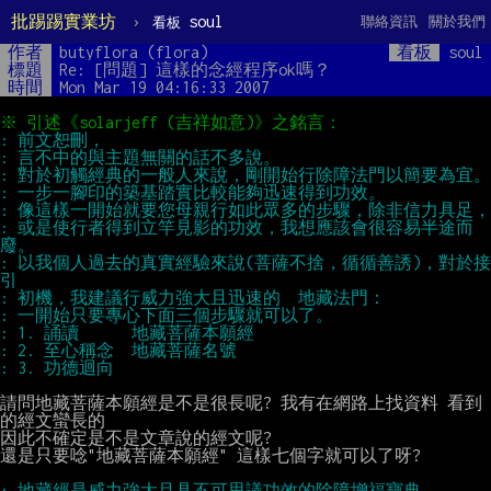
批踢踢實業坊
›
soul
聯絡資訊
關於我們
看板
作者
butyflora (flora)
看板
soul
標題
Re: [問題] 這樣的念經程序ok嗎？
時間
Mon Mar 19 04:16:33 2007
: 或是使行者得到立竿見影的功效，我想應該會很容易半途而
: 以我個人過去的真實經驗來說(菩薩不捨，循循善誘)，對於接
請問地藏菩薩本願經是不是很長呢? 我有在網路上找資料 看到
的經文蠻長的

因此不確定是不是文章說的經文呢?

還是只要唸"地藏菩薩本願經" 這樣七個字就可以了呀?
