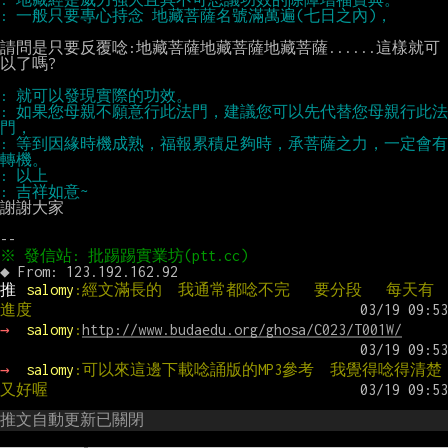
請問是只要反覆唸:地藏菩薩地藏菩薩地藏菩薩......這樣就可
以了嗎?

: 如果您母親不願意行此法門，建議您可以先代替您母親行此法
: 等到因緣時機成熟，福報累積足夠時，承菩薩之力，一定會有
謝謝大家

推 
salomy
:經文滿長的  我通常都唸不完   要分段   每天有
進度
→ 
salomy
:
http://www.budaedu.org/ghosa/C023/T001W/
→ 
salomy
:可以來這邊下載唸誦版的MP3參考  我覺得唸得清楚
又好喔
推文自動更新已關閉