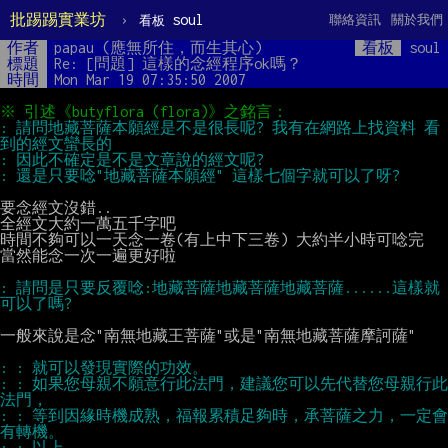
批踢踢實業坊
›
soul
聯絡資訊
關於我們
看板
作者
papau (應無所住，而生其心)
看板
soul
標題
Re: [問題] 這樣的念經程序ok嗎？
時間
Mon Mar 19 07:35:50 2007
: 請問地藏菩薩本願經是不是很長呢? 我有在網路上找資料 看
要念經文沒錯..

全經文大約一萬五千字吧

時間不夠可以一天念一卷(有上中下三卷) 大約半小時可唸完

當然能念一次一遍更好啦

: 請問是只要反覆唸:地藏菩薩地藏菩薩地藏菩薩......這樣就
一般來說是念"南無地藏王菩薩"或是"南無地藏菩薩摩訶薩"

: : 如果您母親不願意行此法門，建議您可以先代替您母親行此
: : 等到因緣時機成熟，福報累積足夠時，承菩薩之力，一定會