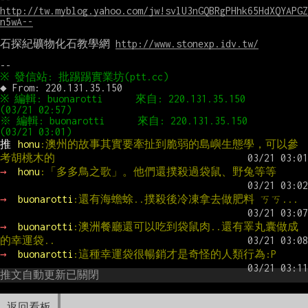
http://tw.myblog.yahoo.com/jw!svlU3nGQBRgPHhk65HdXQYAPGZ
n5wA--
石探紀礦物化石教學網 
http://www.stonexp.idv.tw/
※ 編輯: buonarotti      來自: 220.131.35.150       
※ 編輯: buonarotti      來自: 220.131.35.150       
推 
honu
:澳州的故事其實要牽扯到脆弱的島嶼生態學，可以參
考胡桃木的
→ 
honu
:「多多鳥之歌」。他們還撲殺過袋鼠、野兔等等
→ 
buonarotti
:還有海蟾蜍..撲殺後冷凍拿去做肥料 ㄎㄎ...
→ 
buonarotti
:澳洲餐廳還可以吃到袋鼠肉..還有睪丸囊做成
的幸運袋..
→ 
buonarotti
:這種幸運袋很暢銷才是奇怪的人類行為:P
推文自動更新已關閉
返回看板