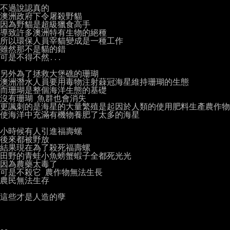
不過說認真的

澳洲政府下令屠殺野貓

因為野貓是超級獵食高手

導致許多澳洲特有生物的絕種

所以環保人員宰貓變成是一種工作

雖然那不是貓的錯

可是不得不然...

另外為了拯救大堡礁的珊瑚

澳洲潛水人員要用毒物注射蕀冠海星維持珊瑚的生態

而珊瑚是整個海洋生態的基礎

沒有珊瑚 魚群也會消失

更諷刺的是海星的大量繁殖是起因於人類的使用肥料生產農作物

使海洋中充滿有機物養肥了太多的海星

小時候有人引進福壽螺

後來都被野放

結果現在為了殺死福壽螺

田野的青蛙小魚螃蟹蝦子全都死光光

因為農藥太毒了

可是不殺它 農作物無法生長

農民無法生存

這些才是人造的孽
