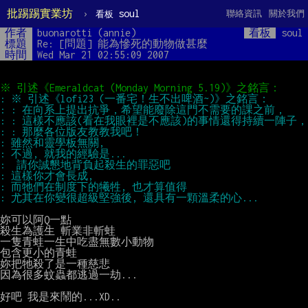
批踢踢實業坊
›
soul
聯絡資訊
關於我們
看板
作者
buonarotti (annie)
看板
soul
標題
Re: [問題] 能為慘死的動物做甚麼
時間
Wed Mar 21 02:55:09 2007
妳可以阿Q一點

殺生為護生 斬業非斬蛙

一隻青蛙一生中吃盡無數小動物

包含更小的青蛙

妳把牠殺了是一種慈悲

因為很多蚊蟲都逃過一劫...

好吧 我是來鬧的...XD..
