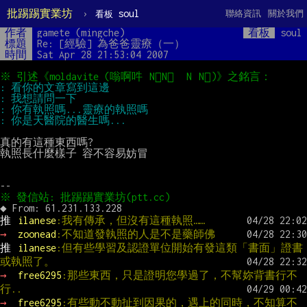
批踢踢實業坊
›
soul
聯絡資訊
關於我們
看板
作者
gamete (mingche)
看板
soul
標題
Re: [經驗] 為爸爸靈療（一）
時間
Sat Apr 28 21:53:04 2007
真的有這種東西嗎?

執照長什麼樣子 容不容易妨冒

推 
ilanese
:我有傳承，但沒有這種執照……
→ 
zoonead
:不知道發執照的人是不是藥師佛
推 
ilanese
:但有些學習及認證單位開始有發這類「書面」證書
或執照了。
→ 
free6295
:那些東西，只是證明您學過了，不幫妳背書行不
行..
→ 
free6295
:有些動不動扯到因果的，遇上的同時，不知算不