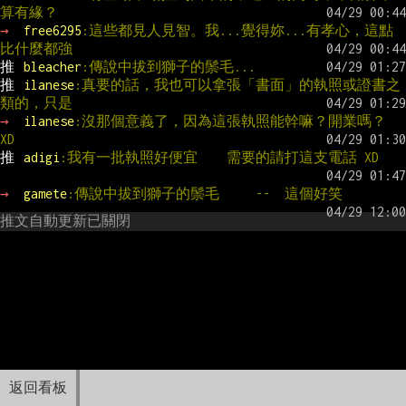
算有緣？
→ 
free6295
:這些都見人見智。我...覺得妳...有孝心，這點
比什麼都強
推 
bleacher
:傳說中拔到獅子的鬃毛...
推 
ilanese
:真要的話，我也可以拿張「書面」的執照或證書之
類的，只是
→ 
ilanese
:沒那個意義了，因為這張執照能幹嘛？開業嗎？     
XD
推 
adigi
:我有一批執照好便宜    需要的請打這支電話 XD
→ 
gamete
:傳說中拔到獅子的鬃毛     --  這個好笑
推文自動更新已關閉
返回看板