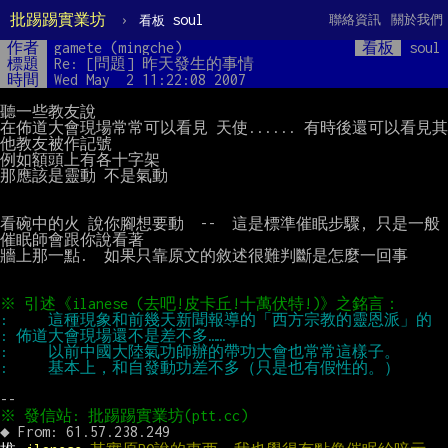
批踢踢實業坊
›
soul
聯絡資訊
關於我們
看板
作者
gamete (mingche)
看板
soul
標題
Re: [問題] 昨天發生的事情
時間
Wed May  2 11:22:08 2007
聽一些教友說

在佈道大會現場常常可以看見 天使...... 有時後還可以看見其
他教友被作記號

例如額頭上有各十字架

那應該是靈動 不是氣動

看碗中的火 說你腳想要動  --  這是標準催眠步驟, 只是一般
催眠師會跟你說看著

牆上那一點.  如果只靠原文的敘述很難判斷是怎麼一回事
