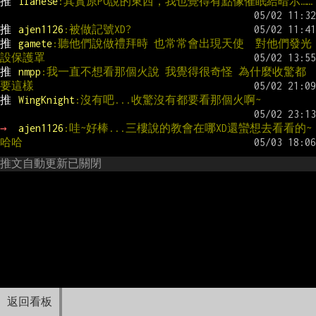
推 
ilanese
:其實原PO說的東西，我也覺得有點像催眠給暗示……
推 
ajen1126
:被做記號XD?
推 
gamete
:聽他們說做禮拜時 也常常會出現天使  對他們發光  
設保護罩
推 
nmpp
:我一直不想看那個火說 我覺得很奇怪 為什麼收驚都
要這樣
推 
WingKnight
:沒有吧...收驚沒有都要看那個火啊~
→ 
ajen1126
:哇~好棒...三樓說的教會在哪XD還蠻想去看看的~
哈哈
推文自動更新已關閉
返回看板