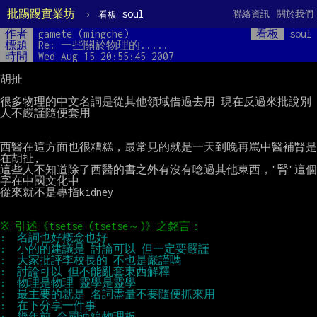
批踢踢實業坊
›
soul
聯絡資訊
關於我們
看板
作者
gamete (mingche)
看板
soul
標題
Re: 一些關於物理的.....
時間
Wed Aug 15 20:55:45 2007
胡扯

很多物理的中文名詞是從其他領域借過去用 現在反過來批說別
人不嚴謹隨便套用

西醫在這方面也很糟糕，最常見的就是一天到晚再罵中醫補腎是
在胡扯,

這些人不知道除了西醫的書之外有沒有唸過其他東西，"腎"這個
字在中國文化中

從來就不是專指kidney
